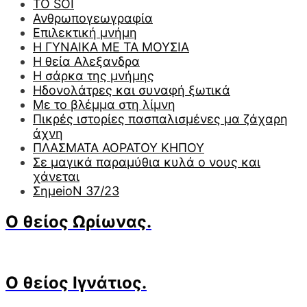
TO SOI
Ανθρωπογεωγραφία
Επιλεκτική μνήμη
Η ΓΥΝΑΙΚΑ ΜΕ ΤΑ ΜΟΥΣΙΑ
Η θεία Αλεξανδρα
Η σάρκα της μνήμης
Ηδονολάτρες και συναφή ξωτικά
Με το βλέμμα στη λίμνη
Πικρές ιστορίες πασπαλισμένες μα ζάχαρη
άχνη
ΠΛΑΣΜΑΤΑ ΑΟΡΑΤΟΥ ΚΗΠΟΥ
Σε μαγικά παραμύθια κυλά ο νους και
χάνεται
ΣημeioN 37/23
Ο θείος Ωρίωνας.
Ο θείος Ιγνάτιος.