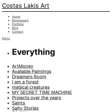
Costas Lakis Art
Home
Βιογραφικό
Portfolio
Blog
Contact
Menu
Everything
ArtMoney
Available Paintings
Dreamers Room
I am a forest
magical creatures
MY SECRET TIME MACHINE
Projects over the years
Saints
Salty Stories