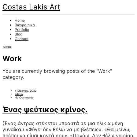
Costas Lakis Art
Home
Βιογραφικό
Portfolio
Blog
Contact
Menu
Work
You are currently browsing posts of the "Work"
category.
4 Μαρτίου, 2022
admin
No Comments
Ένας ψεύτικος κρίνος.
(Ένας άντρας στέκεται μπροστά σε μια ηλικιωμένη
γυναίκα.) «Φύγε, δεν θέλω να με βλέπεις». «Θα μείνω,
πρέπει να είμαι κοντά σου». «Πονάω. Δεν θέλω να είσαι