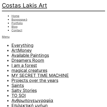
Costas Lakis Art
Home
Βιογραφικό
Portfolio
Blog
Contact
Menu
Everything
ArtMoney
Available Paintings
Dreamers Room
I am a forest
magical creatures
MY SECRET TIME MACHINE
Projects over the years
Saints
Salty Stories
TO SOI
Ανθρωπογεωγραφία
Επιλεκτική μνήμη