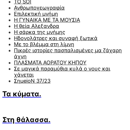
TO SOI
Ανθρωπογεωγραφία
Επιλεκτική μνήμη
Η ΓΥΝΑΙΚΑ ΜΕ ΤΑ ΜΟΥΣΙΑ
Η θεία Αλεξανδρα
Η σάρκα της μνήμης
Ηδονολάτρες και συναφή ξωτικά
Με το βλέμμα στη λίμνη
Πικρές ιστορίες πασπαλισμένες μα ζάχαρη
άχνη
ΠΛΑΣΜΑΤΑ ΑΟΡΑΤΟΥ ΚΗΠΟΥ
Σε μαγικά παραμύθια κυλά ο νους και
χάνεται
ΣημeioN 37/23
Τα κύματα.
Στη θάλασσα.