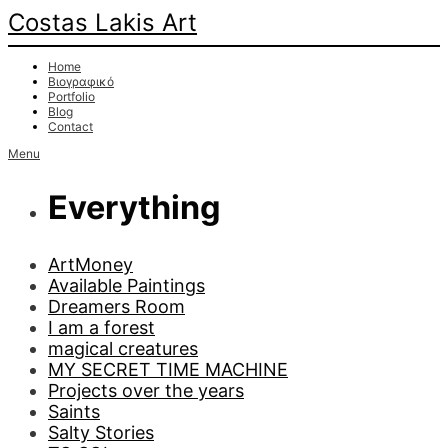
Costas Lakis Art
Home
Βιογραφικό
Portfolio
Blog
Contact
Menu
Everything
ArtMoney
Available Paintings
Dreamers Room
I am a forest
magical creatures
MY SECRET TIME MACHINE
Projects over the years
Saints
Salty Stories