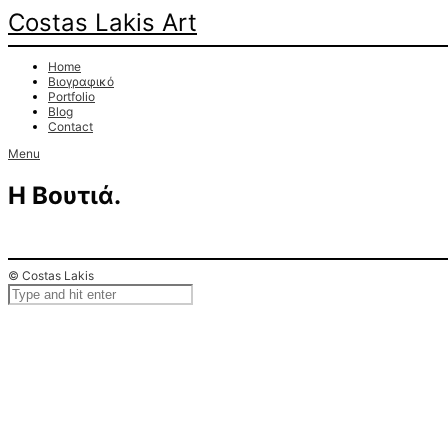
Costas Lakis Art
Home
Βιογραφικό
Portfolio
Blog
Contact
Menu
H Βουτιά.
© Costas Lakis