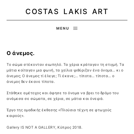
COSTAS LAKIS ART
MENU
Ο άνεμος.
Το σώμα στέκονταν σιωπηλό. Τα χέρια κράταγαν τη στιγμή. Τα
μάτια κοίταγαν μια φωνή, τα χείλια ψιθύριζαν ένα όνομα… κι ο
άνεμος; Ο άνεμος τί έλεγε; Τί έκανε;… τίποτα… τίποτα… ο
άνεμος δεν έκανε τίποτα.
Στάθηκε αμέτοχος και άφησε το όνομα να βρει το δρόμο του
ανάμεσα σε σώματα, σε χέρια, σε μάτια και όνειρά.
Έργο της ομαδικής έκθεσης «Πλούσια τέχνη σε φτωχούς
καιρούς».
Gallery IS NOT A GALLERY, Κύπρος 2018.