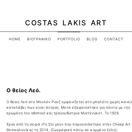
COSTAS LAKIS ART
HOME
ΒΙΟΓΡΑΦΙΚΌ
PORTFOLIO
BLOG
CONTACT
Ο θείος Λεό.
Ο θείος Λεό στο Μουλέν Ρουζ εμφανίζεται στο μπαλέτο χωρίς κανεί
καταλάβει πως είναι άντρας. Μετά εξαφανίστηκε για πάντα με την
ερωμένη του ηθοποιό και τραγουδίστρια Μιστενγκέτ. Το 1929.
Έργο από τη σειρά «Το Σόι μου» που παρουσιάστηκε στην Cheap Art
Θεσσαλονίκης το 2014, (ζωγραφική πάνω σε κομμένο ξύλο).